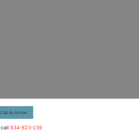
Call to Action
 call
834-823-239