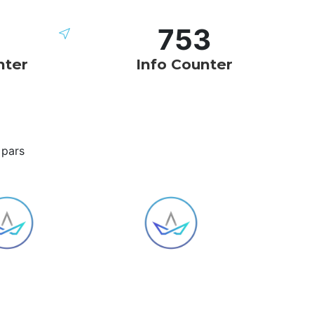
753
nter
Info Counter
 pars