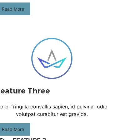
Read More
eature Three
orbi fringilla convallis sapien, id pulvinar odio
volutpat curabitur est gravida.
Read More