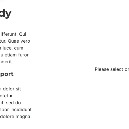
ady
ifferunt. Qui
tur. Quae vero
a luce, cum
u etiam furor
nderit.
Please select o
port
 dolor sit
ctetur
lit, sed do
por incididunt
t dolore magna