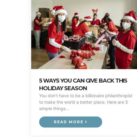
5 WAYS YOU CAN GIVE BACK THIS
HOLIDAY SEASON
You don’t have to be a billionaire philanthropist
to make the world a better place. Here are 5
simple things…
READ MORE