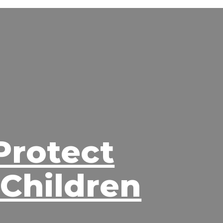
Protect
 Children