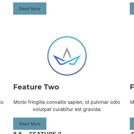
Read More
Feature Two
F
io
Morbi fringilla convallis sapien, id pulvinar odio
M
volutpat curabitur est gravida.
Read More