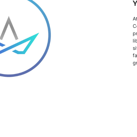
Y
A
C
p
l
s
f
g