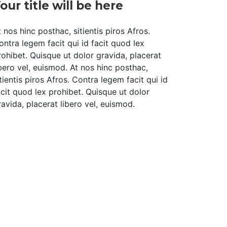
our title will be here
t nos hinc posthac, sitientis piros Afros.
ontra legem facit qui id facit quod lex
rohibet. Quisque ut dolor gravida, placerat
ibero vel, euismod. At nos hinc posthac,
itientis piros Afros. Contra legem facit qui id
acit quod lex prohibet. Quisque ut dolor
ravida, placerat libero vel, euismod.